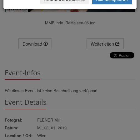
MMF_hrlo_Reiffeisen-05.jpg
Download
Weiterleiten
Event-Infos
Für dieses Event ist keine Beschreibung verfügbar!
Event Details
Fotograf:
FLENER Mili
Datum:
Mi, 23. 01. 2019
Location / Ort:
Wien