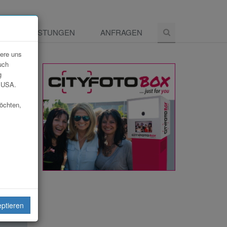
E
LEISTUNGEN
ANFRAGEN
dere uns
uch
g
e USA.
möchten,
eiten
eptieren