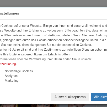
instellungen
FOTOGALERIEN
TEAM
ANGEBOT
 Cookies auf unserer Website. Einige von ihnen sind essenziell, während an
ese Website und Ihre Erfahrung zu verbessern. Bitte beachten Sie, dass wir a
isen Informatik GmbH
on US-amerikanischen Firmen zur Verfügung stellen. Wenn Sie deren Setzun
, gelangen Ihre durch das Cookie erhobenen personenbezogene Daten in di
ie dies nicht, dann akzeptieren Sie nur die essentiellen Cookies.
nter 16 Jahre alt sind und Ihre Zustimmung zu freiwilligen Diensten geben 
Download
Weiterl
e Ihre Erziehungsberechtigten um Erlaubnis bitten.
formationen über die Verwendung Ihrer Daten finden Sie in unserer
tzerklärung
.
Notwendige Cookies
Analytics
Marketing
Auswahl akzeptieren
Alle akz