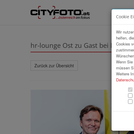
Cookie E
Wir nutzen
helfen, di
hr-lounge Ost zu Gast bei Raiffe
Cookies v
zustimmen
Wünschen S
Wenn Sie u
Zurück zur Übersicht
müssen Si
Weitere In
Datenschu