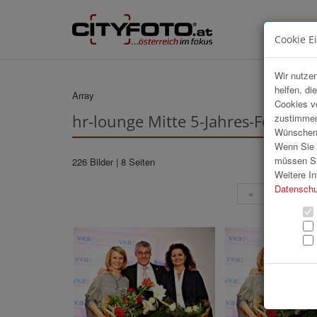
Cookie E
Wir nutzen
helfen, di
Array
Cookies v
hr-lounge Mitte 5-Jahres-Feier be
zustimmen
Wünschen S
Wenn Sie u
müssen Si
226 Bilder
| 8 Seiten
Weitere In
Datenschu
«
1
2