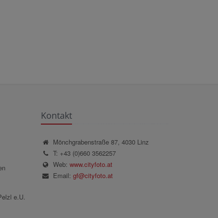
Kontakt
Mönchgrabenstraße 87, 4030 Linz
T: +43 (0)660 3562257
Web:
www.cityfoto.at
en
Email:
gf@cityfoto.at
elzl e.U.