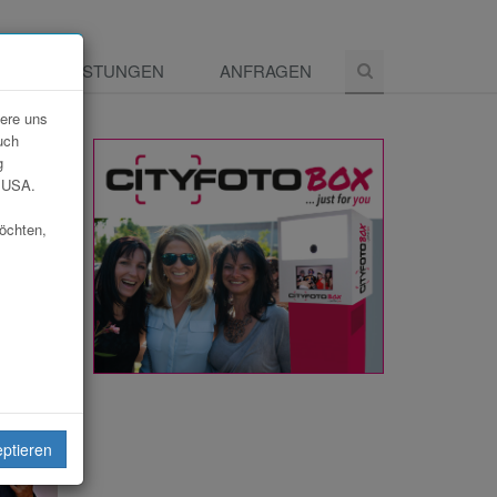
E
LEISTUNGEN
ANFRAGEN
dere uns
uch
g
e USA.
möchten,
eptieren