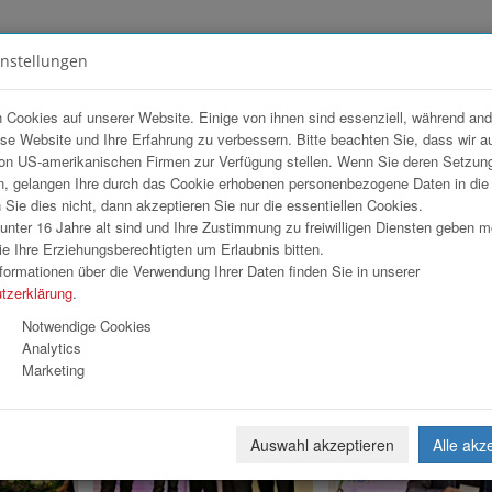
instellungen
FOTOGALERIEN
TEAM
ANGEBOT
 Cookies auf unserer Website. Einige von ihnen sind essenziell, während an
ese Website und Ihre Erfahrung zu verbessern. Bitte beachten Sie, dass wir a
on US-amerikanischen Firmen zur Verfügung stellen. Wenn Sie deren Setzun
i VKB-Bank Linz
, gelangen Ihre durch das Cookie erhobenen personenbezogene Daten in di
ie dies nicht, dann akzeptieren Sie nur die essentiellen Cookies.
nter 16 Jahre alt sind und Ihre Zustimmung zu freiwilligen Diensten geben 
e Ihre Erziehungsberechtigten um Erlaubnis bitten.
formationen über die Verwendung Ihrer Daten finden Sie in unserer
tzerklärung
.
3
4
5
6
7
8
»
Notwendige Cookies
Analytics
Marketing
Auswahl akzeptieren
Alle akz