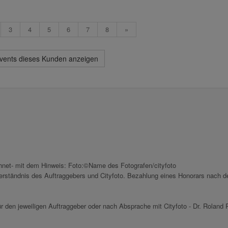
3
4
5
6
7
8
»
Events dieses Kunden anzeigen
chnet- mit dem Hinweis: Foto:©Name des Fotografen/cityfoto
nverständnis des Auftraggebers und Cityfoto. Bezahlung eines Honorars nach d
r den jeweiligen Auftraggeber oder nach Absprache mit Cityfoto - Dr. Roland P