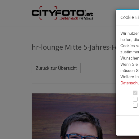
Cookie E
Wir nutzen
helfen, di
hr-lounge Mitte 5-Jahres-Feier be
Cookies v
zustimmen
Wünschen S
Wenn Sie u
Zurück zur Übersicht
müssen Si
Weitere In
Datenschu