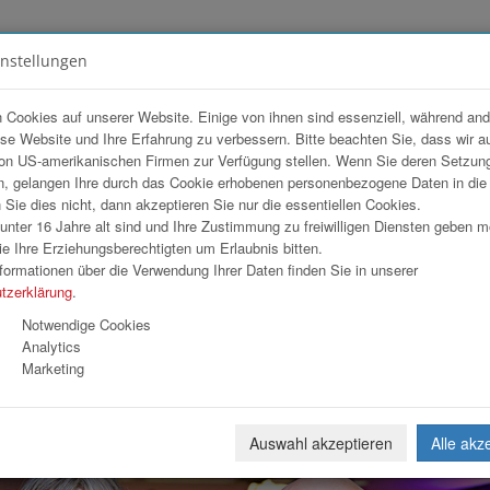
instellungen
FOTOGALERIEN
TEAM
ANGEBOT
 Cookies auf unserer Website. Einige von ihnen sind essenziell, während an
ese Website und Ihre Erfahrung zu verbessern. Bitte beachten Sie, dass wir a
i VKB-Bank Linz
on US-amerikanischen Firmen zur Verfügung stellen. Wenn Sie deren Setzun
, gelangen Ihre durch das Cookie erhobenen personenbezogene Daten in di
ie dies nicht, dann akzeptieren Sie nur die essentiellen Cookies.
nter 16 Jahre alt sind und Ihre Zustimmung zu freiwilligen Diensten geben 
Download
Weiterl
e Ihre Erziehungsberechtigten um Erlaubnis bitten.
formationen über die Verwendung Ihrer Daten finden Sie in unserer
tzerklärung
.
Notwendige Cookies
Analytics
Marketing
Auswahl akzeptieren
Alle akz