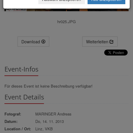
hr025.JPG
Download
Weiterleiten
Event-Infos
Für dieses Event ist keine Beschreibung verfügbar!
Event Details
Fotograf:
MARINGER Andreas
Datum:
Do, 14. 11. 2013
Location / Ort:
Linz, VKB