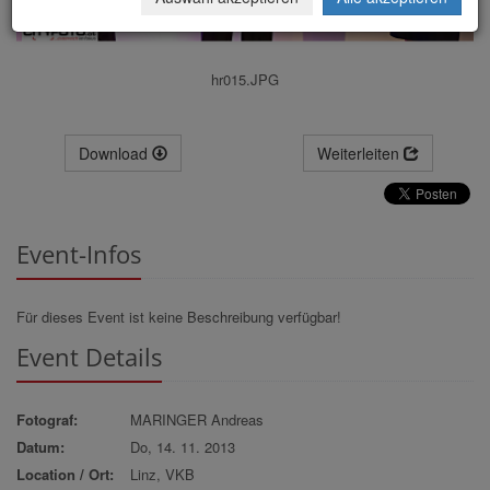
hr015.JPG
Download
Weiterleiten
Event-Infos
Für dieses Event ist keine Beschreibung verfügbar!
Event Details
Fotograf:
MARINGER Andreas
Datum:
Do, 14. 11. 2013
Location / Ort:
Linz, VKB