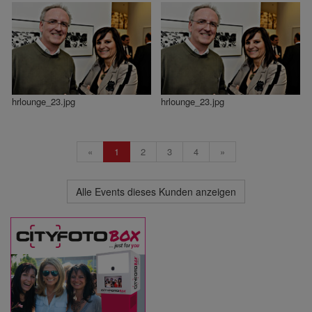
hrlounge_23.jpg
hrlounge_23.jpg
«
1
2
3
4
»
Alle Events dieses Kunden anzeigen