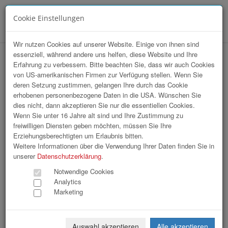
Cookie Einstellungen
Menü
Wir nutzen Cookies auf unserer Website. Einige von ihnen sind
essenziell, während andere uns helfen, diese Website und Ihre
Array
Erfahrung zu verbessern. Bitte beachten Sie, dass wir auch Cookies
hr-lounge Mitte zu Gast bei Sparkasse
von US-amerikanischen Firmen zur Verfügung stellen. Wenn Sie
deren Setzung zustimmen, gelangen Ihre durch das Cookie
OÖ
erhobenen personenbezogene Daten in die USA. Wünschen Sie
dies nicht, dann akzeptieren Sie nur die essentiellen Cookies.
Wenn Sie unter 16 Jahre alt sind und Ihre Zustimmung zu
121 Bilder
freiwilligen Diensten geben möchten, müssen Sie Ihre
Erziehungsberechtigten um Erlaubnis bitten.
«
1
2
3
4
»
Weitere Informationen über die Verwendung Ihrer Daten finden Sie in
unserer
Datenschutzerklärung
.
Notwendige Cookies
Analytics
Marketing
Auswahl akzeptieren
Alle akzeptieren