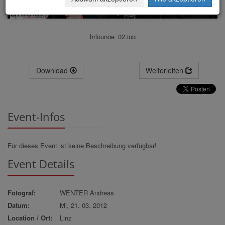
hrlounge_02.jpg
Download
Weiterleiten
Event-Infos
Für dieses Event ist keine Beschreibung verfügbar!
Event Details
Fotograf:
WENTER Andreas
Datum:
Mi, 21. 03. 2012
Location / Ort:
Linz