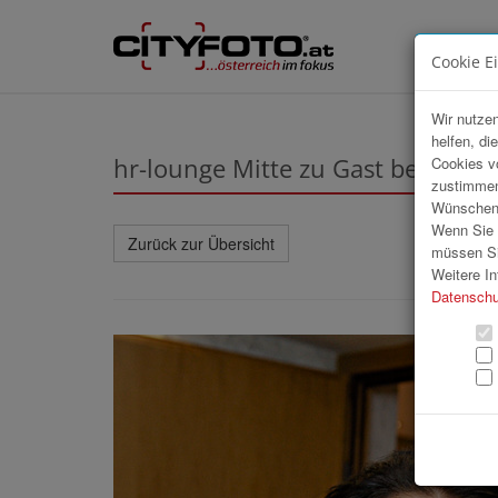
Cookie E
Wir nutzen
helfen, di
hr-lounge Mitte zu Gast bei Spar
Cookies v
zustimmen
Wünschen S
Wenn Sie u
Zurück zur Übersicht
müssen Si
Weitere In
Datenschu