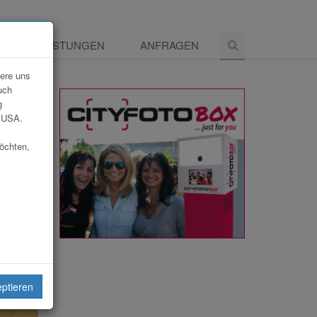
E
LEISTUNGEN
ANFRAGEN
dere uns
uch
g
e USA.
möchten,
eiten
eptieren