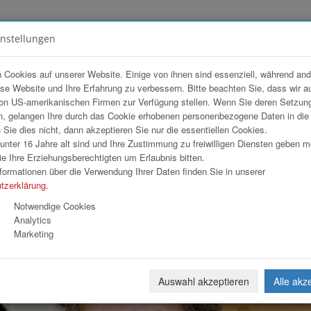
instellungen
FOTOGALERIEN
TEAM
ANGEBOT
 Cookies auf unserer Website. Einige von ihnen sind essenziell, während an
ese Website und Ihre Erfahrung zu verbessern. Bitte beachten Sie, dass wir a
kasse OÖ
on US-amerikanischen Firmen zur Verfügung stellen. Wenn Sie deren Setzun
, gelangen Ihre durch das Cookie erhobenen personenbezogene Daten in di
ie dies nicht, dann akzeptieren Sie nur die essentiellen Cookies.
nter 16 Jahre alt sind und Ihre Zustimmung zu freiwilligen Diensten geben 
Download
Weiterl
e Ihre Erziehungsberechtigten um Erlaubnis bitten.
formationen über die Verwendung Ihrer Daten finden Sie in unserer
tzerklärung
.
Notwendige Cookies
Analytics
Marketing
Auswahl akzeptieren
Alle akz