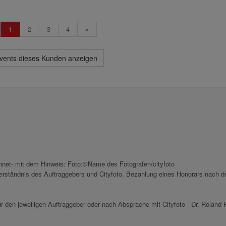
1
2
3
4
»
Events dieses Kunden anzeigen
chnet- mit dem Hinweis: Foto:©Name des Fotografen/cityfoto
nverständnis des Auftraggebers und Cityfoto. Bezahlung eines Honorars nach d
r den jeweiligen Auftraggeber oder nach Absprache mit Cityfoto - Dr. Roland P