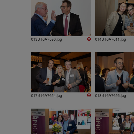
013BT6A7586.jpg
014BT6A7611.jpg
017BT6A7654.jpg
018BT6A7656.jpg