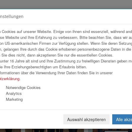
instellungen
FOTOGALERIEN
TEAM
ANGEBOT
 Cookies auf unserer Website. Einige von ihnen sind essenziell, während an
ese Website und Ihre Erfahrung zu verbessern. Bitte beachten Sie, dass wir a
on US-amerikanischen Firmen zur Verfügung stellen. Wenn Sie deren Setzun
sse
, gelangen Ihre durch das Cookie erhobenen personenbezogene Daten in di
ie dies nicht, dann akzeptieren Sie nur die essentiellen Cookies.
nter 16 Jahre alt sind und Ihre Zustimmung zu freiwilligen Diensten geben 
e Ihre Erziehungsberechtigten um Erlaubnis bitten.
formationen über die Verwendung Ihrer Daten finden Sie in unserer
tzerklärung
.
1
2
3
4
»
Notwendige Cookies
Analytics
Marketing
Auswahl akzeptieren
Alle akz