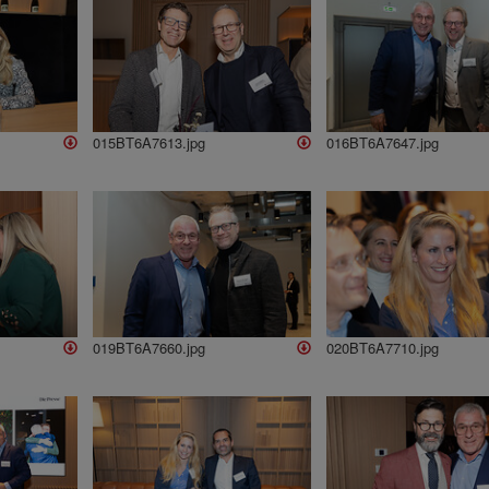
015BT6A7613.jpg
016BT6A7647.jpg
019BT6A7660.jpg
020BT6A7710.jpg