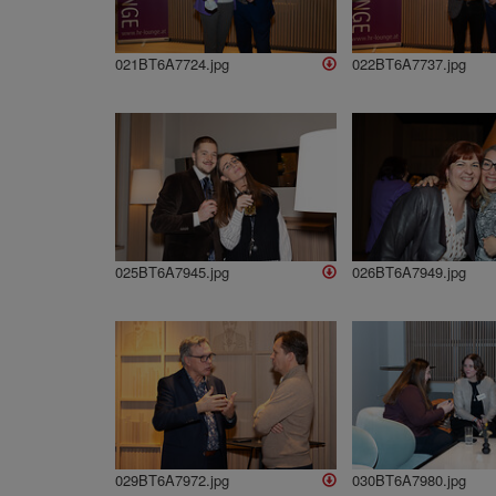
021BT6A7724.jpg
022BT6A7737.jpg
025BT6A7945.jpg
026BT6A7949.jpg
029BT6A7972.jpg
030BT6A7980.jpg