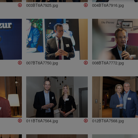
003BT6A7925.jpg
004BT6A7916.jpg
007BT6A7750.jpg
008BT6A7772.jpg
011BT6A7564.jpg
012BT6A7568.jpg