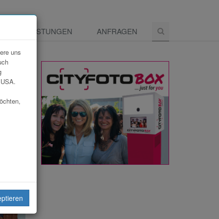
E
LEISTUNGEN
ANFRAGEN
dere uns
uch
g
e USA.
möchten,
eptieren