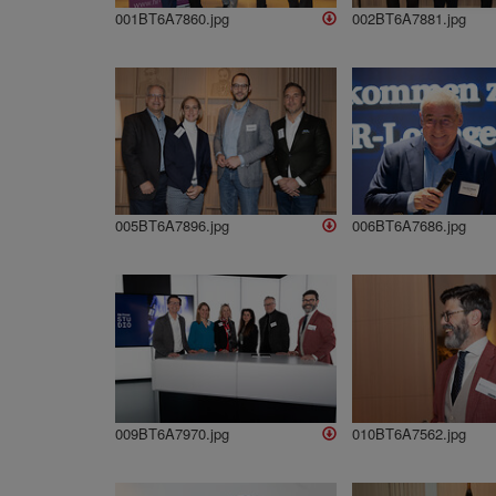
001BT6A7860.jpg
002BT6A7881.jpg
005BT6A7896.jpg
006BT6A7686.jpg
009BT6A7970.jpg
010BT6A7562.jpg