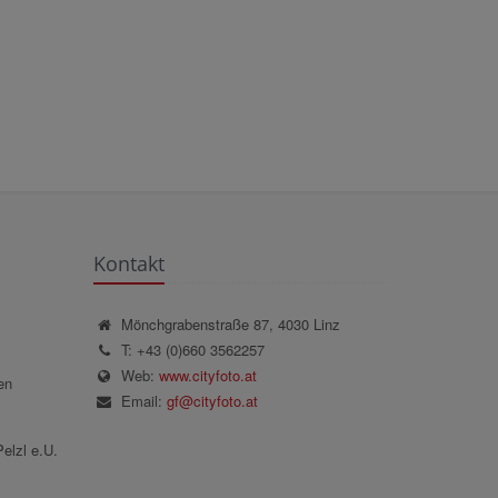
Kontakt
Mönchgrabenstraße 87, 4030 Linz
T: +43 (0)660 3562257
Web:
www.cityfoto.at
en
Email:
gf@cityfoto.at
elzl e.U.