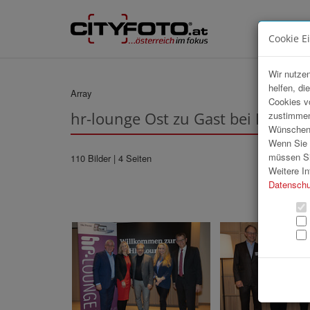
Cookie E
Wir nutzen
helfen, di
Array
Cookies v
hr-lounge Ost zu Gast bei Die Pre
zustimmen
Wünschen S
Wenn Sie u
müssen Si
110 Bilder
| 4 Seiten
Weitere In
Datenschu
«