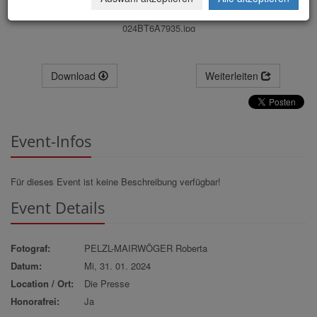
024BT6A7935.jpg
Download
Weiterleiten
Event-Infos
Für dieses Event ist keine Beschreibung verfügbar!
Event Details
Fotograf:
PELZL-MAIRWÖGER Roberta
Datum:
Mi, 31. 01. 2024
Location / Ort:
Die Presse
Honorafrei:
Ja