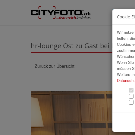
Cookie E
Wir nutzen
helfen, di
hr-lounge Ost zu Gast bei Die Pre
Cookies v
zustimmen
Wünschen S
Wenn Sie u
Zurück zur Übersicht
müssen Si
Weitere In
Datenschu