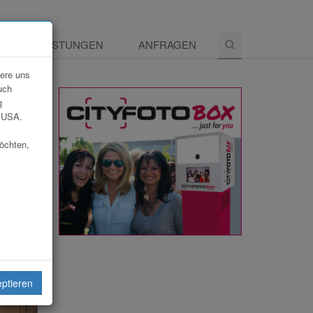
E
LEISTUNGEN
ANFRAGEN
dere uns
uch
g
e USA.
möchten,
eiten
eptieren