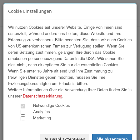
Cookie Einstellungen
Menü
Wir nutzen Cookies auf unserer Website. Einige von ihnen sind
essenziell, während andere uns helfen, diese Website und Ihre
Array
Erfahrung zu verbessern. Bitte beachten Sie, dass wir auch Cookies
hr-lounge Ost zu Gast bei Siemens
von US-amerikanischen Firmen zur Verfügung stellen. Wenn Sie
deren Setzung zustimmen, gelangen Ihre durch das Cookie
Energy
erhobenen personenbezogene Daten in die USA. Wünschen Sie
dies nicht, dann akzeptieren Sie nur die essentiellen Cookies.
Wenn Sie unter 16 Jahre alt sind und Ihre Zustimmung zu
130 Bilder
freiwilligen Diensten geben möchten, müssen Sie Ihre
Erziehungsberechtigten um Erlaubnis bitten.
«
1
2
3
4
5
»
Weitere Informationen über die Verwendung Ihrer Daten finden Sie in
unserer
Datenschutzerklärung
.
Notwendige Cookies
Analytics
Marketing
Auswahl akzeptieren
Alle akzeptieren