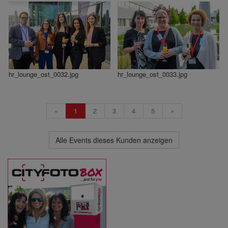
hr_lounge_ost_0032.jpg
hr_lounge_ost_0033.jpg
«
1
2
3
4
5
»
Alle Events dieses Kunden anzeigen