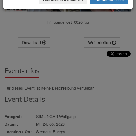
hr_lounge_ost_0020.jpg
Download
Weiterleiten
Event-Infos
Für dieses Event ist keine Beschreibung verfügbar!
Event Details
Fotograf:
SIMLINGER Wolfgang
Datum:
Mi, 24. 05. 2023
Location / Ort:
Siemens Energy