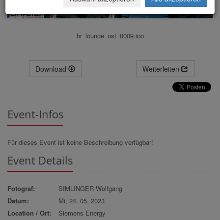
hr_lounge_ost_0009.jpg
Download
Weiterleiten
Event-Infos
Für dieses Event ist keine Beschreibung verfügbar!
Event Details
Fotograf:
SIMLINGER Wolfgang
Datum:
Mi, 24. 05. 2023
Location / Ort:
Siemens Energy