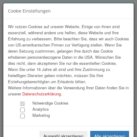
Cookie Einstellungen
Menü
Wir nutzen Cookies auf unserer Website. Einige von ihnen sind
essenziell, während andere uns helfen, diese Website und Ihre
Array
Erfahrung zu verbessern. Bitte beachten Sie, dass wir auch Cookies
hr-lounge Ost zu Gast bei "Die Presse"
von US-amerikanischen Firmen zur Verfügung stellen. Wenn Sie
deren Setzung zustimmen, gelangen Ihre durch das Cookie
erhobenen personenbezogene Daten in die USA. Wünschen Sie
87 Bilder
dies nicht, dann akzeptieren Sie nur die essentiellen Cookies.
Wenn Sie unter 16 Jahre alt sind und Ihre Zustimmung zu
freiwilligen Diensten geben möchten, müssen Sie Ihre
«
1
2
3
»
Erziehungsberechtigten um Erlaubnis bitten.
Weitere Informationen über die Verwendung Ihrer Daten finden Sie in
unserer
Datenschutzerklärung
.
Notwendige Cookies
Analytics
Marketing
MMF_hr-lounge_Die Presse-1.jpg
MMF_hr-lounge_Die Presse-10.jpg
Auswahl akzeptieren
Alle akzeptieren