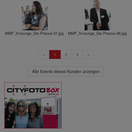
MMF_hr-lounge_Die Presse-37.jpg
MMF_hr-lounge_Die Presse-38.jpg
«
1
2
3
»
Alle Events dieses Kunden anzeigen