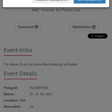
MMF_hr-lounge_Die Presse-2.jpg
Download
Weiterleiten
Event-Infos
Für dieses Event ist keine Beschreibung verfügbar!
Event Details
Fotograf:
FLENER Mili
Datum:
Di, 15. 06. 2021
Location / Ort:
Honorafrei:
Ja