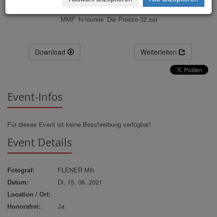
MMF_hr-lounge_Die Presse-32.jpg
Download
Weiterleiten
Event-Infos
Für dieses Event ist keine Beschreibung verfügbar!
Event Details
Fotograf:
FLENER Mili
Datum:
Di, 15. 06. 2021
Location / Ort:
Honorafrei:
Ja