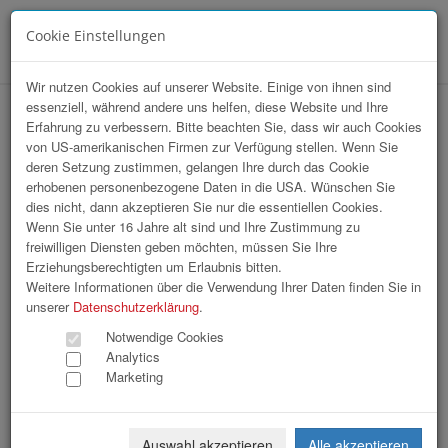
Cookie Einstellungen
Menü
Wir nutzen Cookies auf unserer Website. Einige von ihnen sind
essenziell, während andere uns helfen, diese Website und Ihre
Array
Erfahrung zu verbessern. Bitte beachten Sie, dass wir auch Cookies
hr-lounge Mitte zu Gast bei delfortgroup
von US-amerikanischen Firmen zur Verfügung stellen. Wenn Sie
deren Setzung zustimmen, gelangen Ihre durch das Cookie
AG
erhobenen personenbezogene Daten in die USA. Wünschen Sie
dies nicht, dann akzeptieren Sie nur die essentiellen Cookies.
Wenn Sie unter 16 Jahre alt sind und Ihre Zustimmung zu
76 Bilder
freiwilligen Diensten geben möchten, müssen Sie Ihre
Erziehungsberechtigten um Erlaubnis bitten.
«
1
2
3
»
Weitere Informationen über die Verwendung Ihrer Daten finden Sie in
unserer
Datenschutzerklärung
.
Notwendige Cookies
Analytics
Marketing
Auswahl akzeptieren
Alle akzeptieren