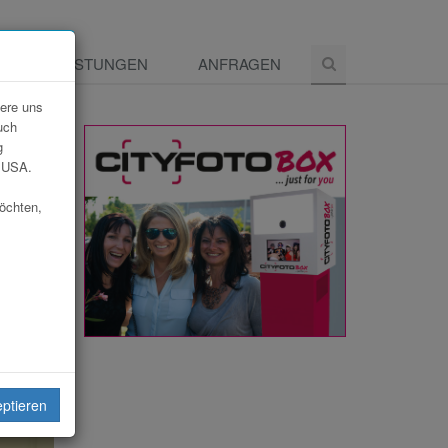
E
LEISTUNGEN
ANFRAGEN
dere uns
uch
g
e USA.
möchten,
eiten
eptieren