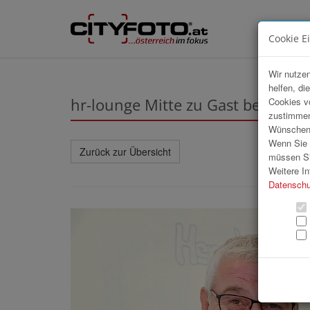
Cookie E
Wir nutzen
helfen, di
hr-lounge Mitte zu Gast bei delf
Cookies v
zustimmen
Wünschen S
Wenn Sie u
Zurück zur Übersicht
müssen Si
Weitere In
Datenschu