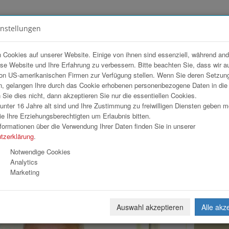
instellungen
FOTOGALERIEN
TEAM
ANGEBOT
 Cookies auf unserer Website. Einige von ihnen sind essenziell, während an
ese Website und Ihre Erfahrung zu verbessern. Bitte beachten Sie, dass wir a
ortgroup AG
on US-amerikanischen Firmen zur Verfügung stellen. Wenn Sie deren Setzun
, gelangen Ihre durch das Cookie erhobenen personenbezogene Daten in di
ie dies nicht, dann akzeptieren Sie nur die essentiellen Cookies.
nter 16 Jahre alt sind und Ihre Zustimmung zu freiwilligen Diensten geben 
Download
Weiterl
e Ihre Erziehungsberechtigten um Erlaubnis bitten.
formationen über die Verwendung Ihrer Daten finden Sie in unserer
tzerklärung
.
Notwendige Cookies
Analytics
Marketing
Auswahl akzeptieren
Alle akz