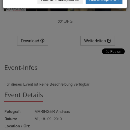
001.JPG
Download
Weiterleiten
Event-Infos
Für dieses Event ist keine Beschreibung verfügbar!
Event Details
Fotograf:
MARINGER Andreas
Datum:
Mi, 18. 09. 2019
Location / Ort: