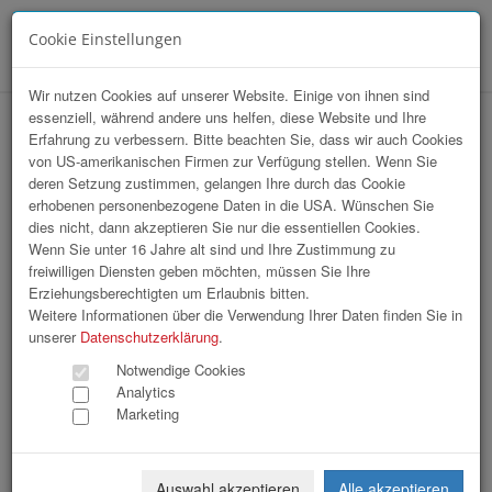
Cookie Einstellungen
Menü
Wir nutzen Cookies auf unserer Website. Einige von ihnen sind
essenziell, während andere uns helfen, diese Website und Ihre
Array
Erfahrung zu verbessern. Bitte beachten Sie, dass wir auch Cookies
hr-lounge Ost zu Gast bei REHAU
von US-amerikanischen Firmen zur Verfügung stellen. Wenn Sie
deren Setzung zustimmen, gelangen Ihre durch das Cookie
Gesellschaft m.b.H.
erhobenen personenbezogene Daten in die USA. Wünschen Sie
dies nicht, dann akzeptieren Sie nur die essentiellen Cookies.
Wenn Sie unter 16 Jahre alt sind und Ihre Zustimmung zu
73 Bilder
freiwilligen Diensten geben möchten, müssen Sie Ihre
Erziehungsberechtigten um Erlaubnis bitten.
«
1
2
3
»
Weitere Informationen über die Verwendung Ihrer Daten finden Sie in
unserer
Datenschutzerklärung
.
Notwendige Cookies
Analytics
Marketing
Auswahl akzeptieren
Alle akzeptieren