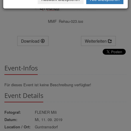
MMF_Rehau-023.jpg
Download
Weiterleiten
Event-Infos
Für dieses Event ist keine Beschreibung verfügbar!
Event Details
Fotograf:
FLENER Mili
Datum:
Mi, 11. 09. 2019
Location / Ort:
Guntramsdorf