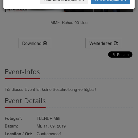
MMF_Rehau-001.jpg
Download
Weiterleiten
Event-Infos
Für dieses Event ist keine Beschreibung verfügbar!
Event Details
Fotograf:
FLENER Mili
Datum:
Mi, 11. 09. 2019
Location / Ort:
Guntramsdorf