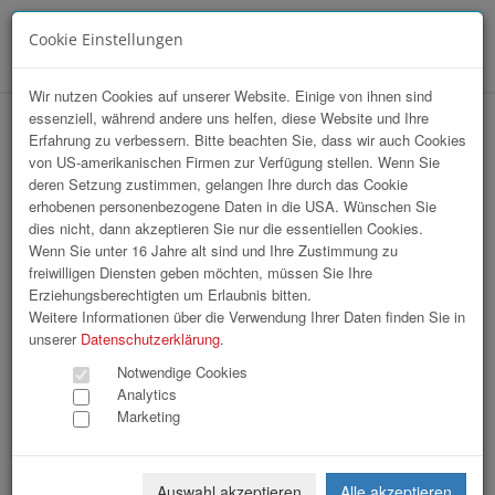
Cookie Einstellungen
Menü
Wir nutzen Cookies auf unserer Website. Einige von ihnen sind
essenziell, während andere uns helfen, diese Website und Ihre
Array
Erfahrung zu verbessern. Bitte beachten Sie, dass wir auch Cookies
hr-lounge Mitte zu Gast bei karriere.at
von US-amerikanischen Firmen zur Verfügung stellen. Wenn Sie
deren Setzung zustimmen, gelangen Ihre durch das Cookie
erhobenen personenbezogene Daten in die USA. Wünschen Sie
80 Bilder
dies nicht, dann akzeptieren Sie nur die essentiellen Cookies.
Wenn Sie unter 16 Jahre alt sind und Ihre Zustimmung zu
freiwilligen Diensten geben möchten, müssen Sie Ihre
«
1
2
3
»
Erziehungsberechtigten um Erlaubnis bitten.
Weitere Informationen über die Verwendung Ihrer Daten finden Sie in
unserer
Datenschutzerklärung
.
Notwendige Cookies
Analytics
Marketing
000.JPG
001.JPG
Auswahl akzeptieren
Alle akzeptieren