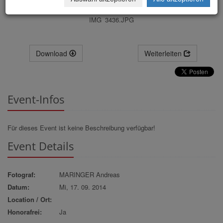
IMG_3436.JPG
Download
Weiterleiten
Event-Infos
Für dieses Event ist keine Beschreibung verfügbar!
Event Details
Fotograf:
MARINGER Andreas
Datum:
Mi, 17. 09. 2014
Location / Ort:
Honorafrei:
Ja