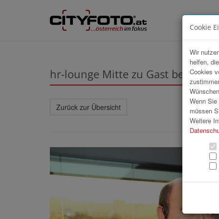
Cookie E
Wir nutzen
helfen, di
hr-lounge Mitte zu Gast bei karrie
Cookies v
zustimmen
Wünschen S
Wenn Sie u
Zurück zur Übersicht
müssen Si
Weitere In
Datenschu