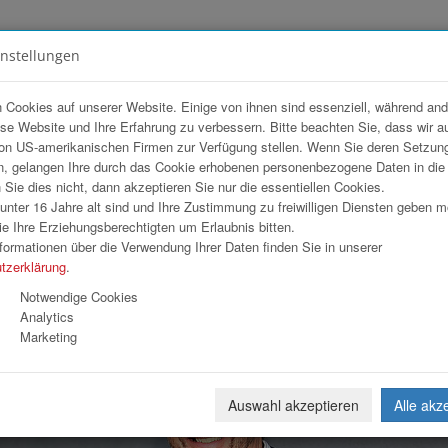
instellungen
FOTOGALERIEN
TEAM
ANGEBOT
 Cookies auf unserer Website. Einige von ihnen sind essenziell, während an
ese Website und Ihre Erfahrung zu verbessern. Bitte beachten Sie, dass wir a
re.at
on US-amerikanischen Firmen zur Verfügung stellen. Wenn Sie deren Setzun
, gelangen Ihre durch das Cookie erhobenen personenbezogene Daten in di
ie dies nicht, dann akzeptieren Sie nur die essentiellen Cookies.
nter 16 Jahre alt sind und Ihre Zustimmung zu freiwilligen Diensten geben 
Download
Weiterl
e Ihre Erziehungsberechtigten um Erlaubnis bitten.
formationen über die Verwendung Ihrer Daten finden Sie in unserer
tzerklärung
.
Notwendige Cookies
Analytics
Marketing
Auswahl akzeptieren
Alle akz