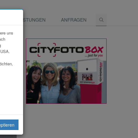
E
LEISTUNGEN
ANFRAGEN
dere uns
uch
g
e USA.
möchten,
eiten
eptieren