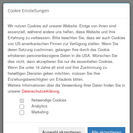
Cookie Einstellungen
Menü
Wir nutzen Cookies auf unserer Website. Einige von ihnen sind
essenziell, während andere uns helfen, diese Website und Ihre
Array
Erfahrung zu verbessern. Bitte beachten Sie, dass wir auch Cookies
hr-lounge Mitte zu Gast beim Roten
von US-amerikanischen Firmen zur Verfügung stellen. Wenn Sie
deren Setzung zustimmen, gelangen Ihre durch das Cookie
Kreuz OÖ
erhobenen personenbezogene Daten in die USA. Wünschen Sie
dies nicht, dann akzeptieren Sie nur die essentiellen Cookies.
Wenn Sie unter 16 Jahre alt sind und Ihre Zustimmung zu
33 Bilder
freiwilligen Diensten geben möchten, müssen Sie Ihre
Erziehungsberechtigten um Erlaubnis bitten.
«
1
2
»
Weitere Informationen über die Verwendung Ihrer Daten finden Sie in
unserer
Datenschutzerklärung
.
Notwendige Cookies
Analytics
Marketing
Auswahl akzeptieren
Alle akzeptieren