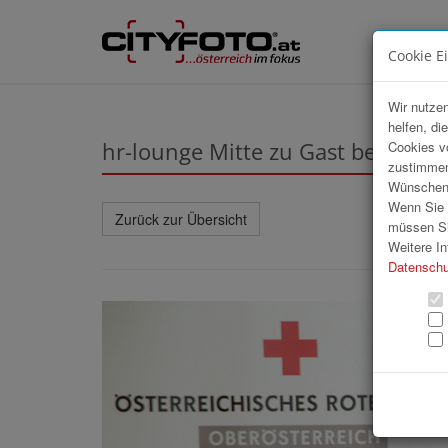
Cookie E
Wir nutzen
helfen, di
hr-lounge Mitte zu Gast beim Ro
Cookies v
zustimmen
Wünschen S
Wenn Sie u
Zurück zur Übersicht
müssen Si
Weitere In
Datenschu