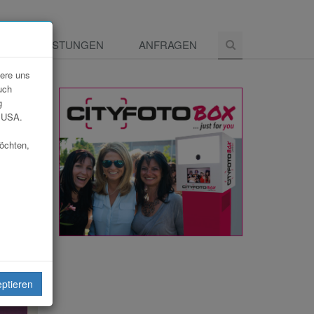
E
LEISTUNGEN
ANFRAGEN
dere uns
uch
g
e USA.
möchten,
eiten
eptieren