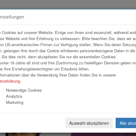
instellungen
FOTOGALERIEN
TEAM
ANGEBOT
 Cookies auf unserer Website. Einige von ihnen sind essenziell, während an
ese Website und Ihre Erfahrung zu verbessern. Bitte beachten Sie, dass wir a
ten Kreuz OÖ
on US-amerikanischen Firmen zur Verfügung stellen. Wenn Sie deren Setzun
, gelangen Ihre durch das Cookie erhobenen personenbezogene Daten in di
ie dies nicht, dann akzeptieren Sie nur die essentiellen Cookies.
nter 16 Jahre alt sind und Ihre Zustimmung zu freiwilligen Diensten geben 
Download
Weiterl
e Ihre Erziehungsberechtigten um Erlaubnis bitten.
formationen über die Verwendung Ihrer Daten finden Sie in unserer
tzerklärung
.
Notwendige Cookies
Analytics
Marketing
Auswahl akzeptieren
Alle akz