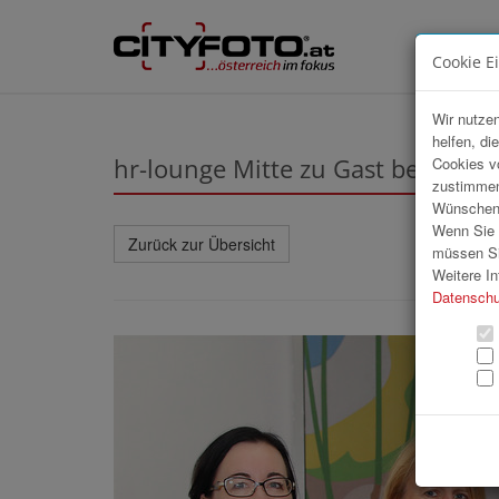
Cookie E
Wir nutzen
helfen, di
hr-lounge Mitte zu Gast beim Ro
Cookies v
zustimmen
Wünschen S
Wenn Sie u
Zurück zur Übersicht
müssen Si
Weitere In
Datenschu