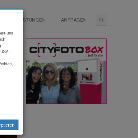
E
LEISTUNGEN
ANFRAGEN
dere uns
uch
g
e USA.
möchten,
eiten
eptieren