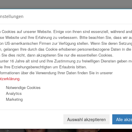
instellungen
FOTOGALERIEN
TEAM
ANGEBOT
 Cookies auf unserer Website. Einige von ihnen sind essenziell, während an
ese Website und Ihre Erfahrung zu verbessern. Bitte beachten Sie, dass wir a
ten Kreuz OÖ
on US-amerikanischen Firmen zur Verfügung stellen. Wenn Sie deren Setzun
, gelangen Ihre durch das Cookie erhobenen personenbezogene Daten in di
ie dies nicht, dann akzeptieren Sie nur die essentiellen Cookies.
nter 16 Jahre alt sind und Ihre Zustimmung zu freiwilligen Diensten geben 
Download
Weiterl
e Ihre Erziehungsberechtigten um Erlaubnis bitten.
formationen über die Verwendung Ihrer Daten finden Sie in unserer
tzerklärung
.
Notwendige Cookies
Analytics
Marketing
Auswahl akzeptieren
Alle akz