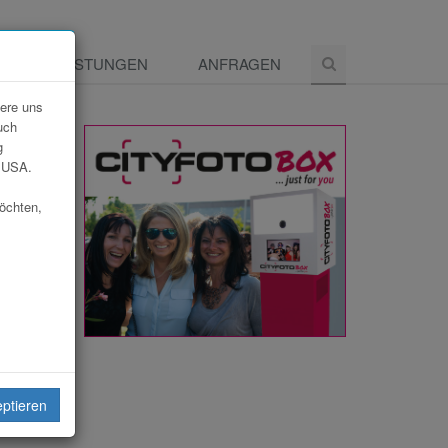
E
LEISTUNGEN
ANFRAGEN
dere uns
uch
g
e USA.
möchten,
eptieren