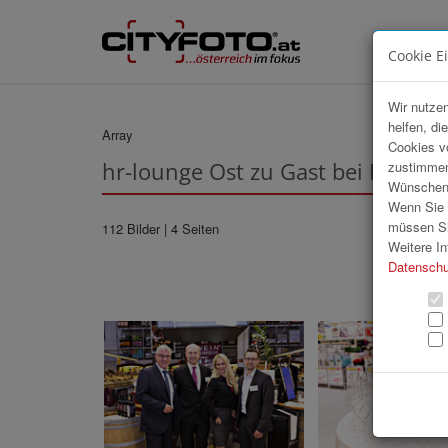
Cookie E
Wir nutzen
helfen, di
Array
Cookies v
hr-lounge Ost zu Gast bei Metro
zustimmen
Wünschen S
Wenn Sie u
müssen Si
112 Bilder
| 4 Seiten
Weitere In
Datenschu
«