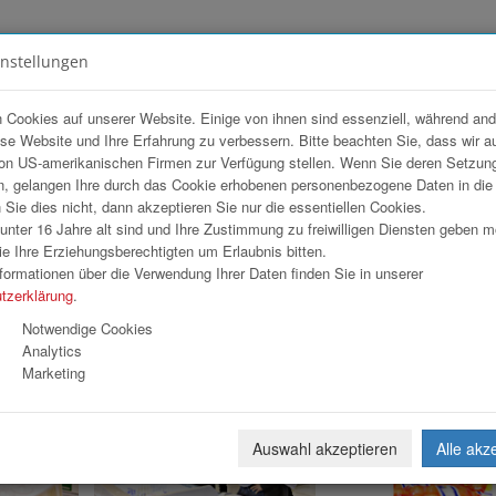
instellungen
FOTOGALERIEN
TEAM
ANGEBOT
 Cookies auf unserer Website. Einige von ihnen sind essenziell, während an
ese Website und Ihre Erfahrung zu verbessern. Bitte beachten Sie, dass wir a
on US-amerikanischen Firmen zur Verfügung stellen. Wenn Sie deren Setzun
, gelangen Ihre durch das Cookie erhobenen personenbezogene Daten in di
ie dies nicht, dann akzeptieren Sie nur die essentiellen Cookies.
nter 16 Jahre alt sind und Ihre Zustimmung zu freiwilligen Diensten geben 
e Ihre Erziehungsberechtigten um Erlaubnis bitten.
formationen über die Verwendung Ihrer Daten finden Sie in unserer
tzerklärung
.
1
2
3
4
»
Notwendige Cookies
Analytics
Marketing
Auswahl akzeptieren
Alle akz