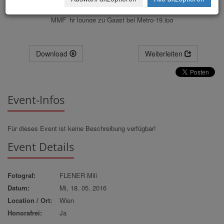
MMF_hr lounge zu Gaast bei Metro-19.jpg
Download
Weiterleiten
Event-Infos
Für dieses Event ist keine Beschreibung verfügbar!
Event Details
Fotograf:
FLENER Mili
Datum:
Mi, 18. 05. 2016
Location / Ort:
Wien
Honorafrei:
Ja