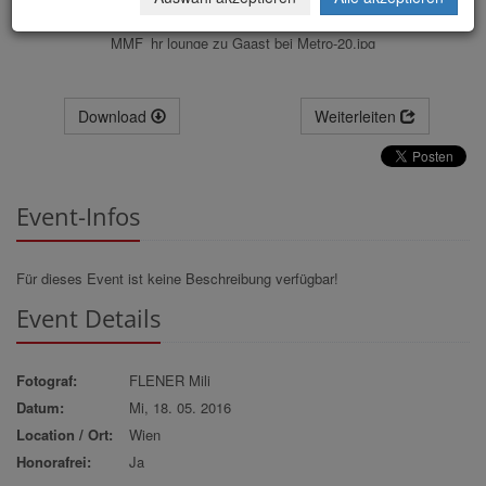
MMF_hr lounge zu Gaast bei Metro-20.jpg
Download
Weiterleiten
Event-Infos
Für dieses Event ist keine Beschreibung verfügbar!
Event Details
Fotograf:
FLENER Mili
Datum:
Mi, 18. 05. 2016
Location / Ort:
Wien
Honorafrei:
Ja