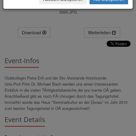
3560.JPG
Download
Weiterleiten
Event-Infos
Clubkollegin Petra Ertl und der Stv.-Vorstands-Vorsitzende
Univ.Prof.Prim.Dr. Michael Bach werden uns einen interessanten
Einblick in die vielen TÃ¤tigkeitsbereiche der pro mente OÃ geben.
AnschlieÃend gibt es noch FÃ¼hrungen durch das Tagungshotel.
Immerhin wurde das Haus "Seminarkultur an der Donau" im Jahr 2010
zum besten Tagungshotel in OÃ ausgezeichnet!!
Event Details