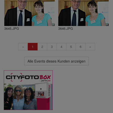
3645.JPG
3646.JPG
«
1
2
3
4
5
6
»
Alle Events dieses Kunden anzeigen