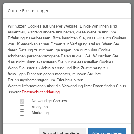
Cookie Einstellungen
Menü
Wir nutzen Cookies auf unserer Website. Einige von ihnen sind
essenziell, während andere uns helfen, diese Website und Ihre
Array
Erfahrung zu verbessern. Bitte beachten Sie, dass wir auch Cookies
hr-lounge Mitte zu Gast pro mente OÖ
von US-amerikanischen Firmen zur Verfügung stellen. Wenn Sie
deren Setzung zustimmen, gelangen Ihre durch das Cookie
erhobenen personenbezogene Daten in die USA. Wünschen Sie
172 Bilder
dies nicht, dann akzeptieren Sie nur die essentiellen Cookies.
Wenn Sie unter 16 Jahre alt sind und Ihre Zustimmung zu
freiwilligen Diensten geben möchten, müssen Sie Ihre
«
1
2
3
4
5
6
»
Erziehungsberechtigten um Erlaubnis bitten.
Weitere Informationen über die Verwendung Ihrer Daten finden Sie in
unserer
Datenschutzerklärung
.
Notwendige Cookies
Analytics
Marketing
0000.JPG
0000.JPG
Auswahl akzeptieren
Alle akzeptieren