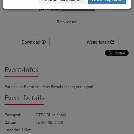
Foto022.jpg
Download
Weiterleiten
Event-Infos
Für dieses Event ist keine Beschreibung verfügbar!
Event Details
Fotograf:
STROBL Michael
Datum:
Fr, 29. 05. 2026
Location / Ort: