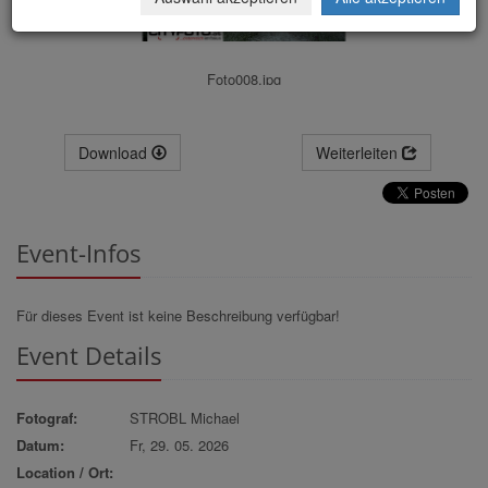
Foto008.jpg
Download
Weiterleiten
Event-Infos
Für dieses Event ist keine Beschreibung verfügbar!
Event Details
Fotograf:
STROBL Michael
Datum:
Fr, 29. 05. 2026
Location / Ort: