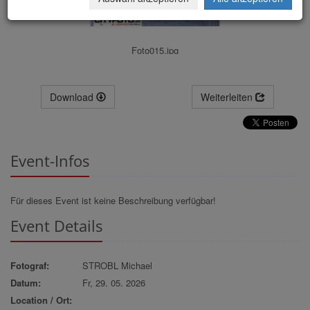
Foto015.jpg
Download
Weiterleiten
Event-Infos
Für dieses Event ist keine Beschreibung verfügbar!
Event Details
Fotograf:
STROBL Michael
Datum:
Fr, 29. 05. 2026
Location / Ort: