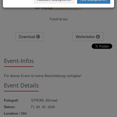
Foto018.jpg
Download
Weiterleiten
Event-Infos
Für dieses Event ist keine Beschreibung verfügbar!
Event Details
Fotograf:
STROBL Michael
Datum:
Fr, 29. 05. 2026
Location / Ort: