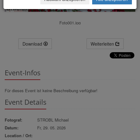
Foto001.jpg
Download
Weiterleiten
Event-Infos
Für dieses Event ist keine Beschreibung verfügbar!
Event Details
Fotograf:
STROBL Michael
Datum:
Fr, 29. 05. 2026
Location / Ort: