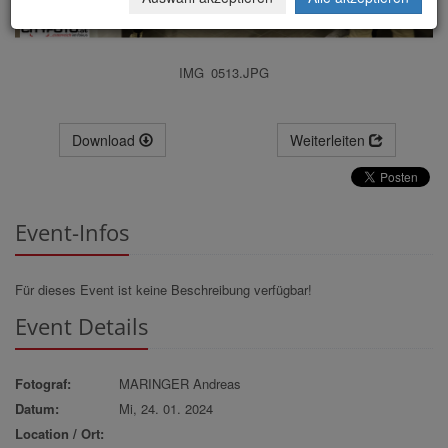
IMG_0513.JPG
Download
Weiterleiten
Event-Infos
Für dieses Event ist keine Beschreibung verfügbar!
Event Details
Fotograf:
MARINGER Andreas
Datum:
Mi, 24. 01. 2024
Location / Ort: