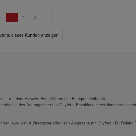
«
1
2
3
»
Events dieses Kunden anzeigen
chnet- mit dem Hinweis: Foto:©Name des Fotografen/cityfoto
nverständnis des Auftraggebers und Cityfoto. Bezahlung eines Honorars nach d
r den jeweiligen Auftraggeber oder nach Absprache mit Cityfoto - Dr. Roland P