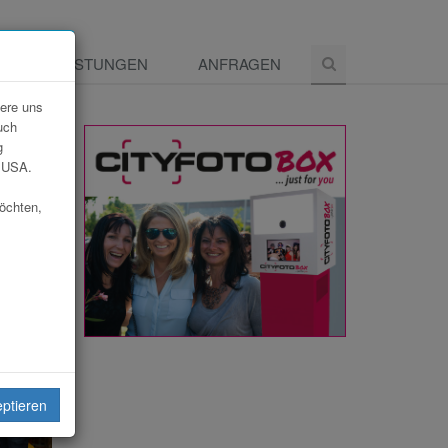
E
LEISTUNGEN
ANFRAGEN
dere uns
uch
g
e USA.
möchten,
eptieren