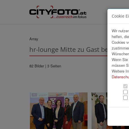
Cookie E
Wir nutzen
helfen, di
Array
Cookies v
hr-lounge Mitte zu Gast bei BBR
zustimmen
Wünschen S
Wenn Sie u
müssen Si
82 Bilder
| 3 Seiten
Weitere In
Datenschu