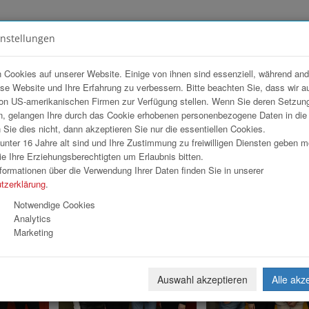
instellungen
FOTOGALERIEN
TEAM
ANGEBOT
 Cookies auf unserer Website. Einige von ihnen sind essenziell, während an
ese Website und Ihre Erfahrung zu verbessern. Bitte beachten Sie, dass wir a
on US-amerikanischen Firmen zur Verfügung stellen. Wenn Sie deren Setzun
Z GRUPPE
, gelangen Ihre durch das Cookie erhobenen personenbezogene Daten in di
ie dies nicht, dann akzeptieren Sie nur die essentiellen Cookies.
nter 16 Jahre alt sind und Ihre Zustimmung zu freiwilligen Diensten geben 
e Ihre Erziehungsberechtigten um Erlaubnis bitten.
formationen über die Verwendung Ihrer Daten finden Sie in unserer
tzerklärung
.
«
1
2
3
»
Notwendige Cookies
Analytics
Marketing
Auswahl akzeptieren
Alle akz