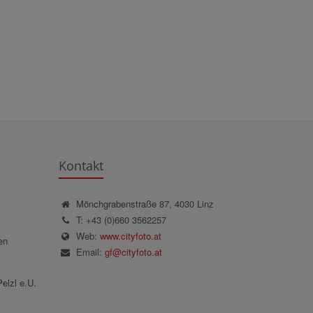
Kontakt
Mönchgrabenstraße 87, 4030 Linz
T: +43 (0)660 3562257
Web:
www.cityfoto.at
en
Email:
gf@cityfoto.at
elzl e.U.