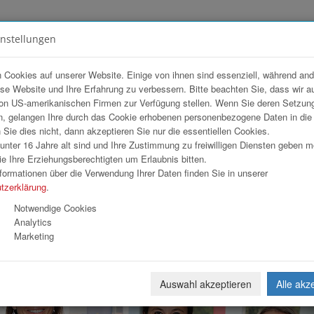
instellungen
FOTOGALERIEN
TEAM
ANGEBOT
 Cookies auf unserer Website. Einige von ihnen sind essenziell, während an
ese Website und Ihre Erfahrung zu verbessern. Bitte beachten Sie, dass wir a
yard by Marriott Linz
on US-amerikanischen Firmen zur Verfügung stellen. Wenn Sie deren Setzun
, gelangen Ihre durch das Cookie erhobenen personenbezogene Daten in di
ie dies nicht, dann akzeptieren Sie nur die essentiellen Cookies.
nter 16 Jahre alt sind und Ihre Zustimmung zu freiwilligen Diensten geben 
Download
Weiterl
e Ihre Erziehungsberechtigten um Erlaubnis bitten.
formationen über die Verwendung Ihrer Daten finden Sie in unserer
tzerklärung
.
Notwendige Cookies
Analytics
Marketing
Auswahl akzeptieren
Alle akz