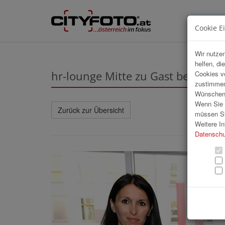
Cookie E
Wir nutzen
helfen, di
hr-lounge Mitte zu Gast bei Court
Cookies v
zustimmen
Wünschen S
Wenn Sie u
Zurück zur Übersicht
müssen Si
Weitere In
Datenschu