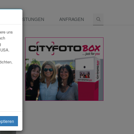
E
LEISTUNGEN
ANFRAGEN
dere uns
uch
g
e USA.
möchten,
eiten
eptieren