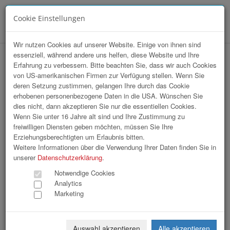
Cookie Einstellungen
Menü
Wir nutzen Cookies auf unserer Website. Einige von ihnen sind
essenziell, während andere uns helfen, diese Website und Ihre
Array
Erfahrung zu verbessern. Bitte beachten Sie, dass wir auch Cookies
hr-lounge Mitte zu Gast bei Courtyard
von US-amerikanischen Firmen zur Verfügung stellen. Wenn Sie
deren Setzung zustimmen, gelangen Ihre durch das Cookie
by Marriott Linz
erhobenen personenbezogene Daten in die USA. Wünschen Sie
dies nicht, dann akzeptieren Sie nur die essentiellen Cookies.
Wenn Sie unter 16 Jahre alt sind und Ihre Zustimmung zu
55 Bilder
freiwilligen Diensten geben möchten, müssen Sie Ihre
Erziehungsberechtigten um Erlaubnis bitten.
«
1
2
»
Weitere Informationen über die Verwendung Ihrer Daten finden Sie in
unserer
Datenschutzerklärung
.
Notwendige Cookies
Analytics
Marketing
Auswahl akzeptieren
Alle akzeptieren