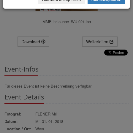
MMF_hr-lounge_WU-021.jpg
Download
Weiterleiten
Event-Infos
Für dieses Event ist keine Beschreibung verfügbar!
Event Details
Fotograf:
FLENER Mili
Datum:
Mi, 31. 01. 2018
Location / Ort:
Wien