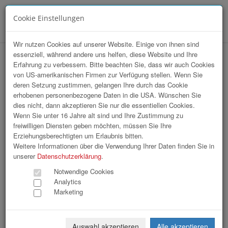
Cookie Einstellungen
Menü
Wir nutzen Cookies auf unserer Website. Einige von ihnen sind
essenziell, während andere uns helfen, diese Website und Ihre
Array
Erfahrung zu verbessern. Bitte beachten Sie, dass wir auch Cookies
hr-lounge Ost zu Gast bei WU
von US-amerikanischen Firmen zur Verfügung stellen. Wenn Sie
deren Setzung zustimmen, gelangen Ihre durch das Cookie
Wirtschaftsuniversität Wien
erhobenen personenbezogene Daten in die USA. Wünschen Sie
dies nicht, dann akzeptieren Sie nur die essentiellen Cookies.
Wenn Sie unter 16 Jahre alt sind und Ihre Zustimmung zu
88 Bilder
freiwilligen Diensten geben möchten, müssen Sie Ihre
Erziehungsberechtigten um Erlaubnis bitten.
«
1
2
3
»
Weitere Informationen über die Verwendung Ihrer Daten finden Sie in
unserer
Datenschutzerklärung
.
Notwendige Cookies
Analytics
Marketing
Auswahl akzeptieren
Alle akzeptieren