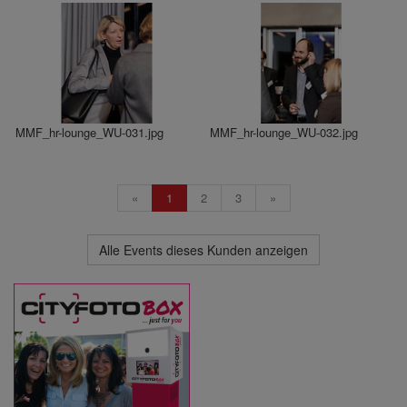
MMF_hr-lounge_WU-031.jpg
MMF_hr-lounge_WU-032.jpg
«
1
2
3
»
Alle Events dieses Kunden anzeigen