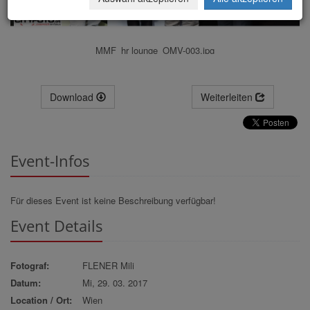
MMF_hr lounge_OMV-003.jpg
Download
Weiterleiten
Event-Infos
Für dieses Event ist keine Beschreibung verfügbar!
Event Details
Fotograf:
FLENER Mili
Datum:
Mi, 29. 03. 2017
Location / Ort:
Wien