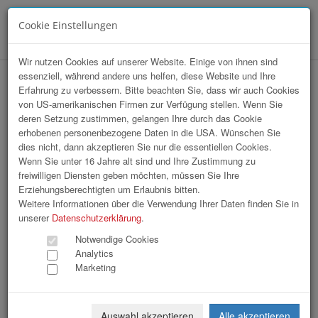
Cookie Einstellungen
Menü
Wir nutzen Cookies auf unserer Website. Einige von ihnen sind
essenziell, während andere uns helfen, diese Website und Ihre
Array
Erfahrung zu verbessern. Bitte beachten Sie, dass wir auch Cookies
hr-lounge Ost zu Gast bei OMV AG /
von US-amerikanischen Firmen zur Verfügung stellen. Wenn Sie
deren Setzung zustimmen, gelangen Ihre durch das Cookie
Wien
erhobenen personenbezogene Daten in die USA. Wünschen Sie
dies nicht, dann akzeptieren Sie nur die essentiellen Cookies.
Wenn Sie unter 16 Jahre alt sind und Ihre Zustimmung zu
86 Bilder
freiwilligen Diensten geben möchten, müssen Sie Ihre
Erziehungsberechtigten um Erlaubnis bitten.
«
1
2
3
»
Weitere Informationen über die Verwendung Ihrer Daten finden Sie in
unserer
Datenschutzerklärung
.
Notwendige Cookies
Analytics
Marketing
Auswahl akzeptieren
Alle akzeptieren