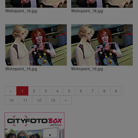
Wohnpoint_18.jpg
Wohnpoint_18.jpg
Wohnpoint_19.jpg
Wohnpoint_19.jpg
«
1
2
3
4
5
6
7
8
9
10
11
12
13
»