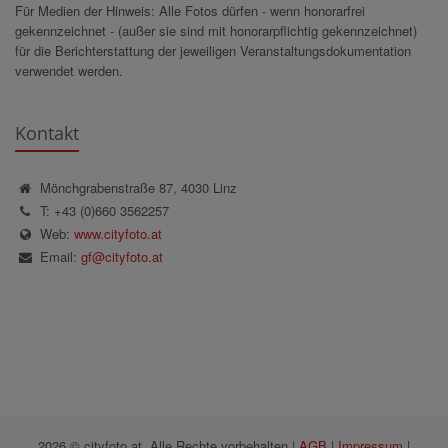
Für Medien der Hinweis: Alle Fotos dürfen - wenn honorarfrei
gekennzeichnet - (außer sie sind mit honorarpflichtig gekennzeichnet)
für die Berichterstattung der jeweiligen Veranstaltungsdokumentation
verwendet werden.
Kontakt
Mönchgrabenstraße 87, 4030 Linz
T: +43 (0)660 3562257
Web:
www.cityfoto.at
Email:
gf@cityfoto.at
2026 © cityfoto.at, Alle Rechte vorbehalten |
AGB
|
Impressum
|