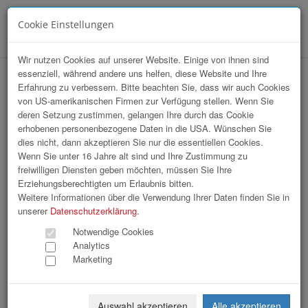
Cookie Einstellungen
Menü
Wir nutzen Cookies auf unserer Website. Einige von ihnen sind
essenziell, während andere uns helfen, diese Website und Ihre
Erfahrung zu verbessern. Bitte beachten Sie, dass wir auch Cookies
von US-amerikanischen Firmen zur Verfügung stellen. Wenn Sie
deren Setzung zustimmen, gelangen Ihre durch das Cookie
erhobenen personenbezogene Daten in die USA. Wünschen Sie
WOHNPOINT Urfahr - Alfons Haider
dies nicht, dann akzeptieren Sie nur die essentiellen Cookies.
kocht !
Wenn Sie unter 16 Jahre alt sind und Ihre Zustimmung zu
freiwilligen Diensten geben möchten, müssen Sie Ihre
Erziehungsberechtigten um Erlaubnis bitten.
387 Bilder
Weitere Informationen über die Verwendung Ihrer Daten finden Sie in
unserer
Datenschutzerklärung
.
«
1
2
3
4
5
6
7
8
9
Notwendige Cookies
Analytics
10
11
12
13
»
Marketing
Auswahl akzeptieren
Alle akzeptieren