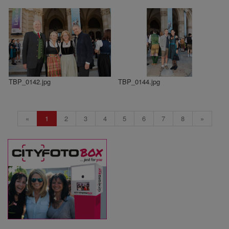
TBP_0142.jpg
TBP_0144.jpg
«
1
2
3
4
5
6
7
8
»