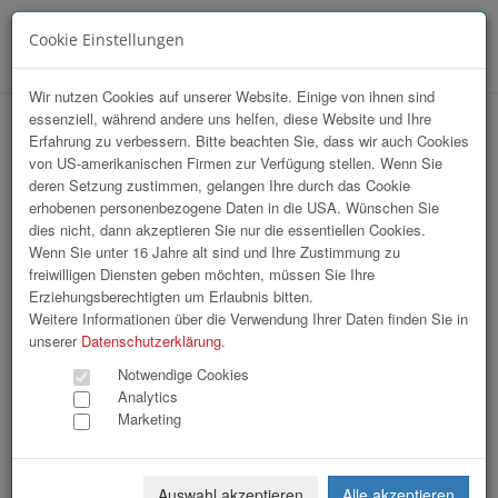
Cookie Einstellungen
Menü
Wir nutzen Cookies auf unserer Website. Einige von ihnen sind
essenziell, während andere uns helfen, diese Website und Ihre
Erfahrung zu verbessern. Bitte beachten Sie, dass wir auch Cookies
von US-amerikanischen Firmen zur Verfügung stellen. Wenn Sie
deren Setzung zustimmen, gelangen Ihre durch das Cookie
erhobenen personenbezogene Daten in die USA. Wünschen Sie
Oberösterreicher Ball_2026_Teil 1
dies nicht, dann akzeptieren Sie nur die essentiellen Cookies.
Wenn Sie unter 16 Jahre alt sind und Ihre Zustimmung zu
freiwilligen Diensten geben möchten, müssen Sie Ihre
250 Bilder
Erziehungsberechtigten um Erlaubnis bitten.
Weitere Informationen über die Verwendung Ihrer Daten finden Sie in
«
1
2
3
4
5
6
7
8
»
unserer
Datenschutzerklärung
.
Notwendige Cookies
Analytics
Marketing
Auswahl akzeptieren
Alle akzeptieren